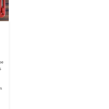
be
s
n