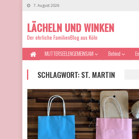
7. August 2026
LÄCHELN UND WINKEN
Der ehrliche FamilienBlog aus Köln
MUTTERSEELENGEMEINSAM
Behind
E
SCHLAGWORT:
ST. MARTIN