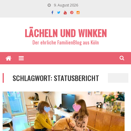
9. August 2026
LÄCHELN UND WINKEN
Der ehrliche FamilienBlog aus Köln
SCHLAGWORT:
STATUSBERICHT