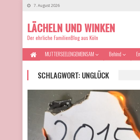
7. August 2026
LÄCHELN UND WINKEN
Der ehrliche FamilienBlog aus Köln
MUTTERSEELENGEMEINSAM
Behind
E
SCHLAGWORT:
UNGLÜCK