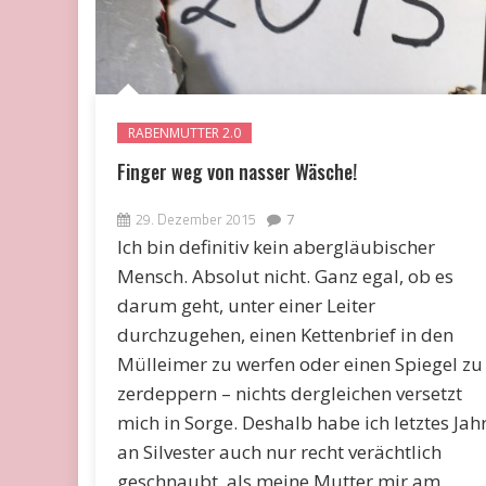
RABENMUTTER 2.0
Finger weg von nasser Wäsche!
29. Dezember 2015
7
Ich bin definitiv kein abergläubischer
Mensch. Absolut nicht. Ganz egal, ob es
darum geht, unter einer Leiter
durchzugehen, einen Kettenbrief in den
Mülleimer zu werfen oder einen Spiegel zu
zerdeppern – nichts dergleichen versetzt
mich in Sorge. Deshalb habe ich letztes Jah
an Silvester auch nur recht verächtlich
geschnaubt, als meine Mutter mir am