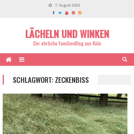
7. August 2026
LÄCHELN UND WINKEN
Der ehrliche FamilienBlog aus Köln
SCHLAGWORT:
ZECKENBISS