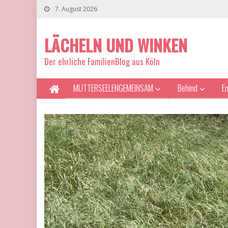
7. August 2026
LÄCHELN UND WINKEN
Der ehrliche FamilienBlog aus Köln
MUTTERSEELENGEMEINSAM
Behind
E