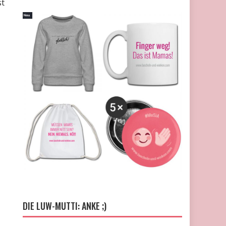
st
DIE LUW-MUTTI: ANKE ;)