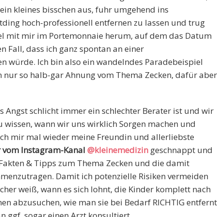
in kleines bisschen aus, fuhr umgehend ins
ding hoch-professionell entfernen zu lassen und trug
tel mit mir im Portemonnaie herum, auf dem das Datum
n Fall, dass ich ganz spontan an einer
 würde. Ich bin also ein wandelndes Paradebeispiel
n nur so halb-gar Ahnung vom Thema Zecken, dafür aber
ss Angst schlicht immer ein schlechter Berater ist und wir
au wissen, wann wir uns wirklich Sorgen machen und
 ich mir mal wieder meine Freundin und allerliebste
er vom Instagram-Kanal
@kleinemedizin
geschnappt und
r Fakten & Tipps zum Thema Zecken und die damit
enzutragen. Damit ich potenzielle Risiken vermeiden
icher weiß, wann es sich lohnt, die Kinder komplett nach
hen abzusuchen, wie man sie bei Bedarf RICHTIG entfernt
ggf. sogar einen Arzt konsultiert.