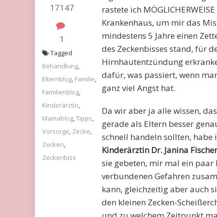
17147
rastete ich MÖGLICHERWEISE e
Krankenhaus, um mir das Mist
mindestens 5 Jahre einen Zet
1
des Zeckenbisses stand, für de
Tagged
Hirnhautentzündung erkranken
Behandlung
,
dafür, was passiert, wenn ma
Elternblog
,
Familie
,
ganz viel Angst hat.
Familienblog
,
Kinderärztin
,
Da wir aber ja alle wissen, da
Mamablog
,
Tipps
,
gerade als Eltern besser gen
Vorsorge
,
Zecke
,
schnell handeln sollten, habe
Zecken
,
Kinderärztin Dr. Janina Fisch
Zeckenbiss
sie gebeten, mir mal ein paa
verbundenen Gefahren zusamm
kann, gleichzeitig aber auch s
den kleinen Zecken-Scheißerc
und zu welchem Zeitpunkt man 