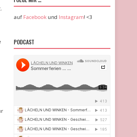
.
auf
Facebook
und
Instagram
! <3
e
PODCAST
ur