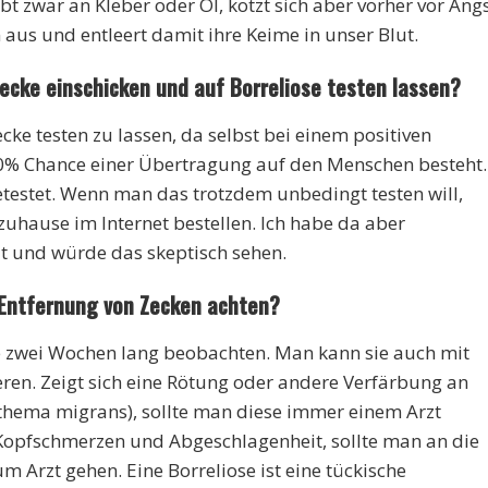
irbt zwar an Kleber oder Öl, kotzt sich aber vorher vor Ang
 aus und entleert damit ihre Keime in unser Blut.
Zecke einschicken und auf Borreliose testen lassen?
Zecke testen zu lassen, da selbst bei einem positiven
10% Chance einer Übertragung auf den Menschen besteht.
etestet. Wenn man das trotzdem unbedingt testen will,
zuhause im Internet bestellen. Ich habe da aber
it und würde das skeptisch sehen.
 Entfernung von Zecken achten?
ke zwei Wochen lang beobachten. Man kann sie auch mit
eren. Zeigt sich eine Rötung oder andere Verfärbung an
ythema migrans), sollte man diese immer einem Arzt
 Kopfschmerzen und Abgeschlagenheit, sollte man an die
 Arzt gehen. Eine Borreliose ist eine tückische