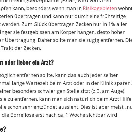
mmermeningoenzephalitis (FSME) wird von Viren
mpfen kann, besonders wenn man in
Risikogebieten
wohnt
terien übertragen und kann nur durch eine frühzeitige
t werden. Zum Glück übertragen Zecken nur in 1% aller
 länger sie festgebissen am Körper hängen, desto höher
er Übertragung. Daher sollte man sie zügig entfernen. Di
Trakt der Zecken.
n oder lieber ein Arzt?
glich entfernen sollte, kann das auch jeder selber
al lange Wartezeit beim Arzt oder in der Klinik sparen.
iner besonders schwierigen Stelle sitzt (z.B. am Auge)
 sie zu entfernen, kann man sich natürlich beim Arzt Hilfe
le schon sehr entzündet aussieht. Dies ist aber meist „n
die Borreliose erst nach ca. 1 Woche sichtbar wird.
ke?