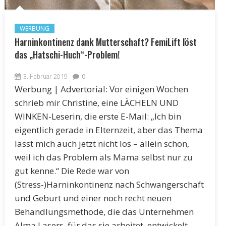
WERBUNG
Harninkontinenz dank Mutterschaft? FemiLift löst
das „Hatschi-Huch“-Problem!
3. Februar 2019
0
Werbung | Advertorial: Vor einigen Wochen
schrieb mir Christine, eine LÄCHELN UND
WINKEN-Leserin, die erste E-Mail: „Ich bin
eigentlich gerade in Elternzeit, aber das Thema
lässt mich auch jetzt nicht los – allein schon,
weil ich das Problem als Mama selbst nur zu
gut kenne.“ Die Rede war von
(Stress-)Harninkontinenz nach Schwangerschaft
und Geburt und einer noch recht neuen
Behandlungsmethode, die das Unternehmen
Alma Lasers, für das sie arbeitet, entwickelt