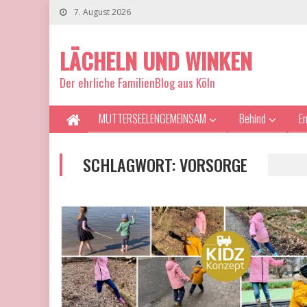
7. August 2026
LÄCHELN UND WINKEN
Der ehrliche FamilienBlog aus Köln
MUTTERSEELENGEMEINSAM
Behind
E
SCHLAGWORT:
VORSORGE