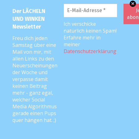
Lena
10. April 2018 um 17:37 Uhr
Der LÄCHELN
Weil sie einfach am besten über Nacht
UND WINKEN
Ich verschicke
halten und nicht so miefen wie andere
Newsletter
natürlich keinen Spam!
Windeln. Unser kleiner Mann würde sicher
Erfahre mehr in
Freu dich jeden
das selbe sagen, wenn er schon reden
meiner
Samstag über eine
Datenschutzerklärung
.
könnte.
Mail von mir, mit
allen Links zu den
Neuerscheinungen
Antworten
der Woche und
verpasse damit
keinen Beitrag
Rebekka Hipp
mehr - ganz egal,
10. April 2018 um 17:26 Uhr
welcher Social
Media Algorithmus
Die einzigen die kein pickel popöchen
gerade einen Pups
machen :)
quer hängen hat. ;)
Antworten