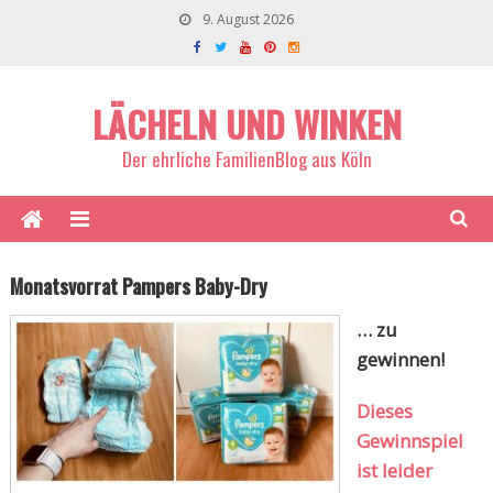
9. August 2026
LÄCHELN UND WINKEN
Der ehrliche FamilienBlog aus Köln
Monatsvorrat Pampers Baby-Dry
… zu
gewinnen!
Dieses
Gewinnspiel
ist leider