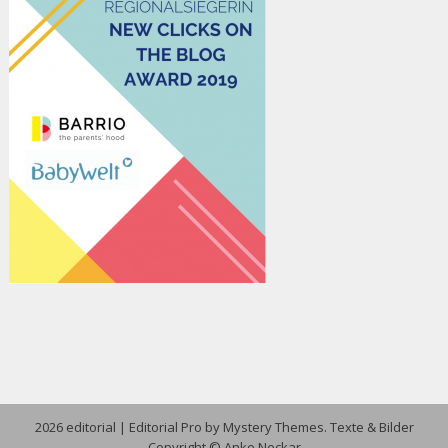
2026 editorial
|
Editorial Pro by
Mystery Themes
. Texte & Bilder
Copyright © Anke Neckar