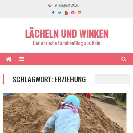
9. August 2026
LÄCHELN UND WINKEN
Der ehrliche FamilienBlog aus Köln
SCHLAGWORT:
ERZIEHUNG