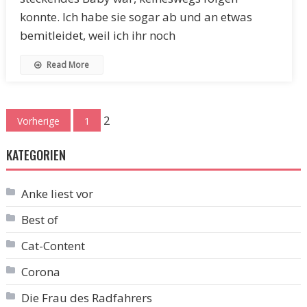
konnte. Ich habe sie sogar ab und an etwas
bemitleidet, weil ich ihr noch
Read More
Seitennummerierung
2
Vorherige
1
der
KATEGORIEN
Beiträge
Anke liest vor
Best of
Cat-Content
Corona
Die Frau des Radfahrers