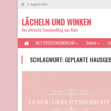
7. August 2026
LÄCHELN UND WINKEN
Der ehrliche FamilienBlog aus Köln
MUTTERSEELENGEMEINSAM
Behind
E
SCHLAGWORT:
GEPLANTE HAUSGE