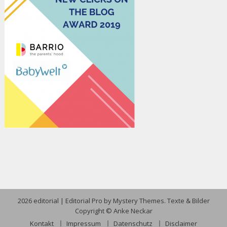
2026 editorial
|
Editorial Pro by
Mystery Themes
. Texte & Bilder
Copyright © Anke Neckar
Kontakt
Impressum
Datenschutz
Disclaimer