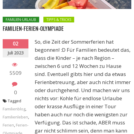
FAMILIEN-URLAUB
TIPPS & TRICKS
FAMILIEN-FERIEN-OLYMPIADE
So, die Zeit der Sommerferien hat
02
begonnen! :D Für Familien bedeutet das,
Juli 2023
dass die Kinder – je nach Region –
zwischen 6 und 12 Wochen zu Hause
5509
sind. Eventuell gibts hier und da etwas
Ferienbetreuung, aber auch nicht immer
oder durchgehend. Und machen wir uns
0
nichts vor: Kohle für endlose Urlaube
Tagged
oder krasse Ausflüge in einer Tour
Familienblog
,
haben auch nur noch die wenigsten zur
Familienleben
,
Verfügung. Das ist schade, ABER muss
Ferien
,
Ferien-
gar nicht schlimm sein, denn man kann
Olympiade
,