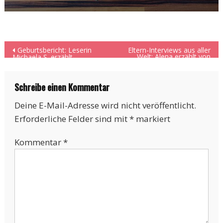
Beitragsnavigation
Geburtsbericht: Leserin
Eltern-Interviews aus aller
Welt: Alena erzählt von
Michaela S. erzählt
ihrem Leben in Ägypten
Schreibe einen Kommentar
Deine E-Mail-Adresse wird nicht veröffentlicht.
Erforderliche Felder sind mit
*
markiert
Kommentar
*