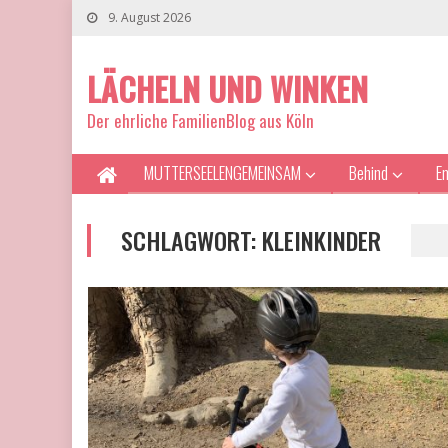
9. August 2026
LÄCHELN UND WINKEN
Der ehrliche FamilienBlog aus Köln
MUTTERSEELENGEMEINSAM
Behind
E
SCHLAGWORT:
KLEINKINDER