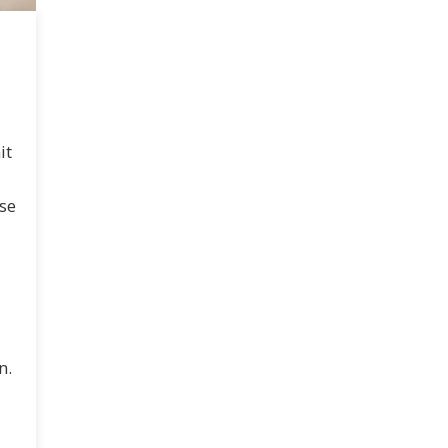
it
se
n.