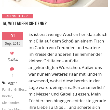
RABENMUTTER 2.0
JA, WO LAUFEN SIE DENN?
Es ist erst wenige Wochen her, da saß ich
01
mit Ella auf dem Schoß an einem Tisch
Sep. 2015
im Garten von Freunden und wartete –
im Kreise der anderen Teilnehmer der
5464
kleinen Grillfeier – auf die
angekündigten Würstchen. Außer uns
war nur ein weiteres Paar mit Kindern
1
anwesend, wobei diese bereits in der
Tagged
Lage waren, einigermaßen „manierlich“
Familie
,
Grillfest
,
mit Messer und Gabel zu essen. Mein
Kinder
,
Töchterchen hingegen entdeckte gerade
Kleinkinder
,
ihre Liebe zu Dips … und scherte sich
Laufen
,
Mami
,