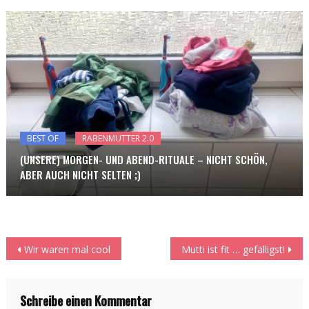
BEST OF
RABENMUTTER 2.0
(UNSERE) MORGEN- UND ABEND-RITUALE – NICHT SCHÖN,
ABER AUCH NICHT SELTEN ;)
Beitragsnavigation
Wir waren mal cool
Mutti ist fit … gefälligst!
Schreibe einen Kommentar