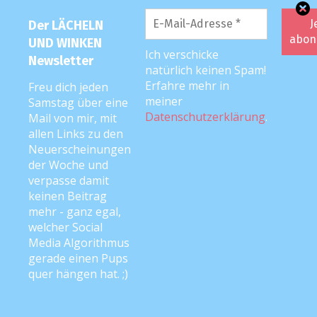
Eintrags-Feed
Der LÄCHELN
Kommentar-Feed
UND WINKEN
Ich verschicke
Newsletter
natürlich keinen Spam!
WordPress.org
Erfahre mehr in
Freu dich jeden
meiner
Samstag über eine
Datenschutzerklärung
.
Mail von mir, mit
Archiv
allen Links zu den
Neuerscheinungen
Archiv
der Woche und
verpasse damit
keinen Beitrag
mehr - ganz egal,
welcher Social
Media Algorithmus
gerade einen Pups
quer hängen hat. ;)