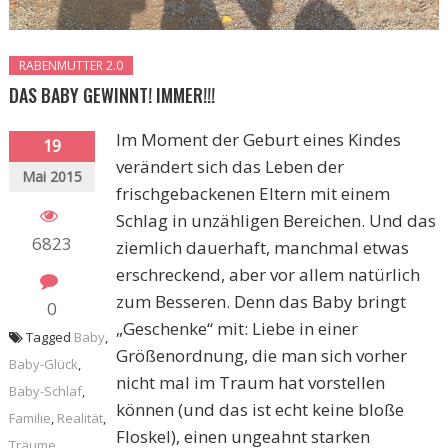
RABENMUTTER 2.0
DAS BABY GEWINNT! IMMER!!!
Im Moment der Geburt eines Kindes
19
verändert sich das Leben der
Mai 2015
frischgebackenen Eltern mit einem
Schlag in unzähligen Bereichen. Und das
6823
ziemlich dauerhaft, manchmal etwas
erschreckend, aber vor allem natürlich
zum Besseren. Denn das Baby bringt
0
„Geschenke“ mit: Liebe in einer
Tagged
Baby
,
Größenordnung, die man sich vorher
Baby-Glück
,
nicht mal im Traum hat vorstellen
Baby-Schlaf
,
können (und das ist echt keine bloße
Familie
,
Realität
,
Floskel), einen ungeahnt starken
Träume