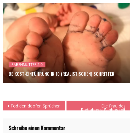
RABENMUTTER 2.0
BEIKOST-EINFÜHRUNG IN 10 (REALISTISCHEN) SCHRITTEN
Beitragsnavigation
Tod den doofen Sprüchen
Die Frau des
Radfahrers: Fanboy mit
Vollbart
Schreibe einen Kommentar