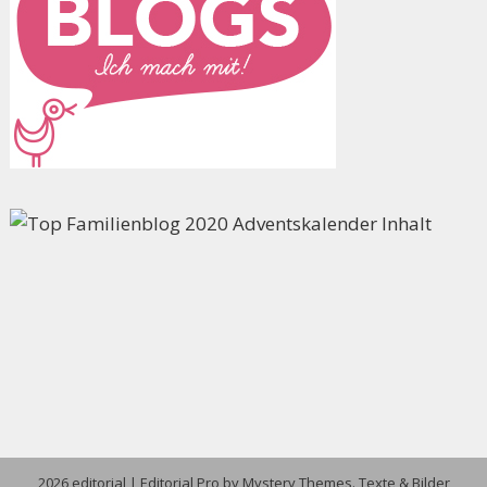
2026 editorial
|
Editorial Pro by
Mystery Themes
. Texte & Bilder