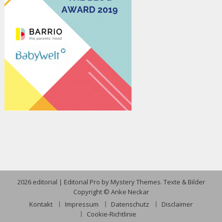
2026 editorial
|
Editorial Pro by
Mystery Themes
. Texte & Bilder
Copyright © Anke Neckar
Kontakt
Impressum
Datenschutz
Disclaimer
Cookie-Richtlinie