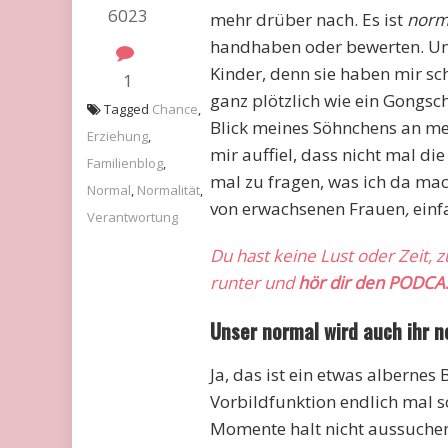
6023
mehr drüber nach. Es ist
norm
handhaben oder bewerten. Und 
Kinder, denn sie haben mir s
1
ganz plötzlich wie ein Gongsch
Tagged
Chance
,
Blick meines Söhnchens an mei
Erziehung
,
mir auffiel, dass nicht mal di
Familienblog
,
mal zu fragen, was ich da mac
Normal
,
Normalität
,
von erwachsenen Frauen
,
einf
Verantwortung
Du hast keine Lust oder Zeit, 
runter und
hör dir den PODCA
Unser normal wird auch ihr n
Ja, das ist ein etwas albernes
Vorbildfunktion endlich mal s
Momente halt nicht aussuchen. ;