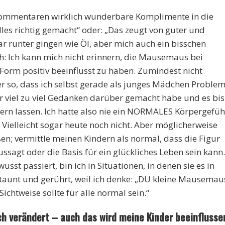
Kommentaren wirklich wunderbare Komplimente in die
les richtig gemacht“ oder: „Das zeugt von guter und
ar runter gingen wie Öl, aber mich auch ein bisschen
h: Ich kann mich nicht erinnern, die Mausemaus bei
Form positiv beeinflusst zu haben. Zumindest nicht
er so, dass ich selbst gerade als junges Mädchen Proble
r viel zu viel Gedanken darüber gemacht habe und es bis
ern lassen. Ich hatte also nie ein NORMALES Körpergefüh
ielleicht sogar heute noch nicht. Aber möglicherweise
en; vermittle meinen Kindern als normal, dass die Figur
ssagt oder die Basis für ein glückliches Leben sein kann.
sst passiert, bin ich in Situationen, in denen sie es in
staunt und gerührt, weil ich denke: „DU kleine Mausemau
ichtweise sollte für alle normal sein.“
 verändert – auch das wird meine Kinder beeinflusse