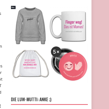
s
n
es
r
ät
T
d
DIE LUW-MUTTI: ANKE ;)
g