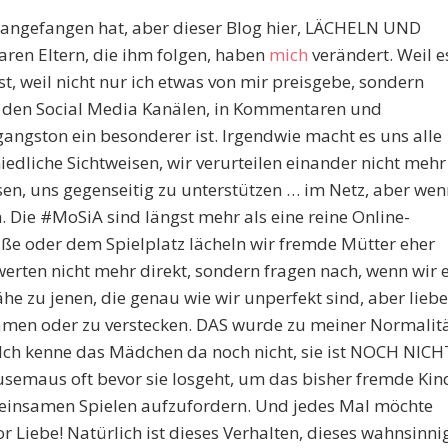
s angefangen hat, aber dieser Blog hier, LÄCHELN UND
ren Eltern, die ihm folgen, haben
mich
verändert. Weil e
t, weil nicht nur ich etwas von mir preisgebe, sondern
f den Social Media Kanälen, in Kommentaren und
ngston ein besonderer ist. Irgendwie macht es uns alle
iedliche Sichtweisen, wir verurteilen einander nicht mehr
ssen, uns gegenseitig zu unterstützen … im Netz, aber wen
 Die #MoSiA sind längst mehr als eine reine Online-
ße oder dem Spielplatz lächeln wir fremde Mütter eher
werten nicht mehr direkt, sondern fragen nach, wenn wir 
he zu jenen, die genau wie wir unperfekt sind, aber liebe
rämen oder zu verstecken. DAS wurde zu meiner Normalit
„Ich kenne das Mädchen da noch nicht, sie ist NOCH NICH
usemaus oft bevor sie losgeht, um das bisher fremde Kin
insamen Spielen aufzufordern. Und jedes Mal möchte
or Liebe! Natürlich ist dieses Verhalten, dieses wahnsinni