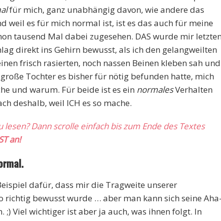
al
für mich, ganz unabhängig davon, wie andere das
weil es für mich normal ist, ist es das auch für meine
chon tausend Mal dabei zugesehen. DAS wurde mir letzte
lag direkt ins Gehirn bewusst, als ich den gelangweilten
nen frisch rasierten, noch nassen Beinen kleben sah und
e große Tochter es bisher für nötig befunden hatte, mich
he und warum. Für beide ist es ein
normales
Verhalten
ach deshalb, weil ICH es so mache.
zu lesen? Dann scrolle einfach bis zum Ende des Textes
ST an!
ormal.
 Beispiel dafür, dass mir die Tragweite unserer
o richtig bewusst wurde … aber man kann sich seine Aha
) Viel wichtiger ist aber ja auch, was ihnen folgt. In