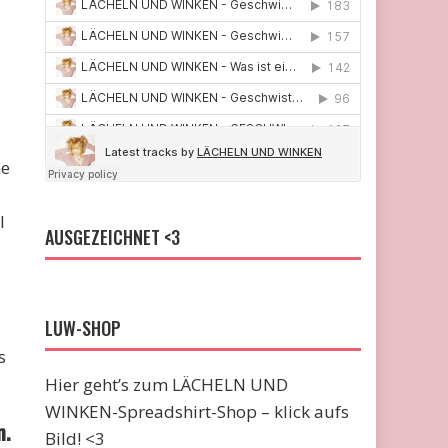
me
l
AUSGEZEICHNET <3
LUW-SHOP
s
Hier geht’s zum LÄCHELN UND
WINKEN-Spreadshirt-Shop – klick aufs
n.
Bild! <3