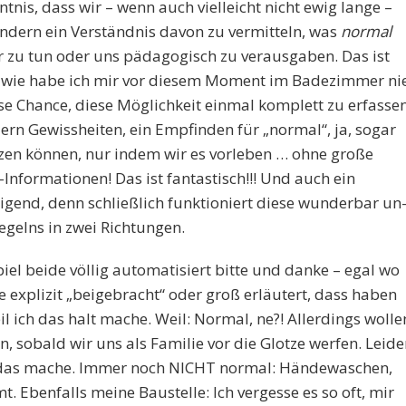
tnis, dass wir – wenn auch vielleicht nicht ewig lange –
ndern ein Verständnis davon zu vermitteln, was
normal
r zu tun oder uns pädagogisch zu verausgaben. Das ist
ndwie habe ich mir vor diesem Moment im Badezimmer ni
e Chance, diese Möglichkeit einmal komplett zu erfassen
dern Gewissheiten, ein Empfinden für „normal“, ja, sogar
anzen können, nur indem wir es vorleben … ohne große
nformationen! Das ist fantastisch!!! Und auch ein
tigend, denn schließlich funktioniert diese wunderbar un
gelns in zwei Richtungen.
el beide völlig automatisiert bitte und danke – egal wo
ie explizit „beigebracht“ oder groß erläutert, dass haben
eil ich das halt mache. Weil: Normal, ne?! Allerdings wolle
, sobald wir uns als Familie vor die Glotze werfen. Leide
H das mache. Immer noch NICHT normal: Händewaschen,
Ebenfalls meine Baustelle: Ich vergesse es so oft, mir