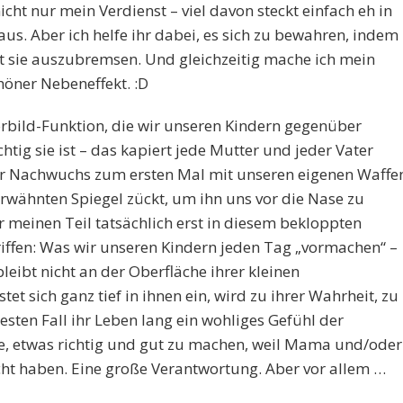
icht nur mein Verdienst – viel davon steckt einfach eh in
us. Aber ich helfe ihr dabei, es sich zu bewahren, indem
tt sie auszubremsen. Und gleichzeitig mache ich mein
höner Nebeneffekt. :D
Vorbild-Funktion, die wir unseren Kindern gegenüber
ig sie ist – das kapiert jede Mutter und jeder Vater
er Nachwuchs zum ersten Mal mit unseren eigenen Waffe
rwähnten Spiegel zückt, um ihn uns vor die Nase zu
r meinen Teil tatsächlich erst in diesem bekloppten
fen: Was wir unseren Kindern jeden Tag „vormachen“ –
bleibt nicht an der Oberfläche ihrer kleinen
tet sich ganz tief in ihnen ein, wird zu ihrer Wahrheit, zu
ten Fall ihr Leben lang ein wohliges Gefühl der
ie, etwas richtig und gut zu machen, weil Mama und/oder
t haben. Eine große Verantwortung. Aber vor allem …