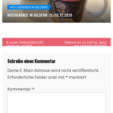
WOCHENENDE IN BILDERN
WOCHENENDE IN BILDERN: 12./13.12.2020
Beitragsnavigation
Leser-Geburtsbericht:
Warum es so toll ist, dass
wir unseren Kindern
Jenny W. erzählt
„nebenbei“ beibringen, was
normal ist.
Schreibe einen Kommentar
Deine E-Mail-Adresse wird nicht veröffentlicht.
Erforderliche Felder sind mit
*
markiert
Kommentar
*