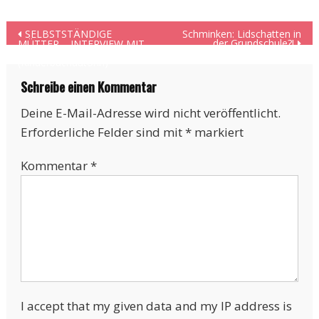
Beitragsnavigation
SELBSTSTÄNDIGE
Schminken: Lidschatten in
der Grundschule?!
MÜTTER – INTERVIEW MIT
KATJA FRIXE
(Kinderbuchautorin)
Schreibe einen Kommentar
Deine E-Mail-Adresse wird nicht veröffentlicht.
Erforderliche Felder sind mit
*
markiert
Kommentar
*
I accept that my given data and my IP address is