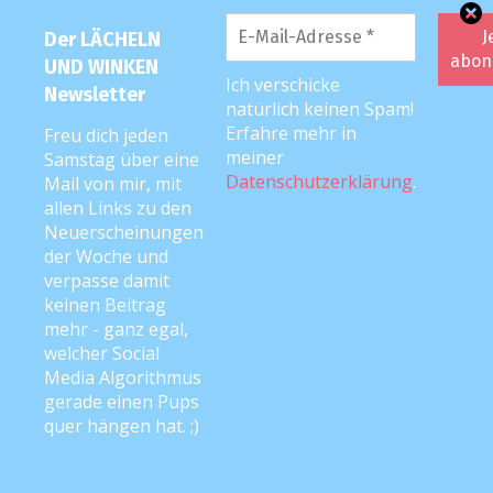
Der LÄCHELN
UND WINKEN
Ich verschicke
Newsletter
natürlich keinen Spam!
Erfahre mehr in
Freu dich jeden
meiner
Samstag über eine
Datenschutzerklärung
.
Mail von mir, mit
allen Links zu den
Neuerscheinungen
Meta
der Woche und
verpasse damit
Anmelden
keinen Beitrag
mehr - ganz egal,
Eintrags-Feed
welcher Social
Media Algorithmus
Kommentar-Feed
gerade einen Pups
WordPress.org
quer hängen hat. ;)