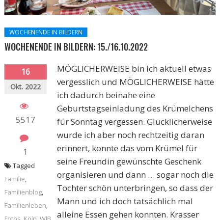
WOCHENENDE IN BILDERN
WOCHENENDE IN BILDERN: 15./16.10.2022
MÖGLICHERWEISE bin ich aktuell etwas
16
vergesslich und MÖGLICHERWEISE hätte
Okt. 2022
ich dadurch beinahe eine
Geburtstagseinladung des Krümelchens
5517
für Sonntag vergessen. Glücklicherweise
wurde ich aber noch rechtzeitig daran
erinnert, konnte das vom Krümel für
1
seine Freundin gewünschte Geschenk
Tagged
organisieren und dann … sogar noch die
Familie
,
Tochter schön unterbringen, so dass der
Familienblog
,
Mann und ich doch tatsächlich mal
Familienleben
,
alleine Essen gehen konnten. Krasser
Fotos
,
Köln
,
WIB
,