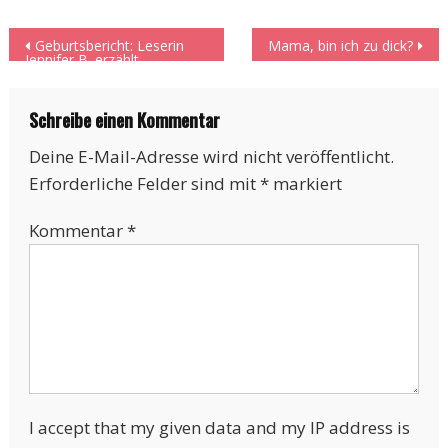
Beitragsnavigation
Geburtsbericht: Leserin
Mama, bin ich zu dick?
Jennifer B. erzählt
Schreibe einen Kommentar
Deine E-Mail-Adresse wird nicht veröffentlicht.
Erforderliche Felder sind mit
*
markiert
Kommentar
*
I accept that my given data and my IP address is