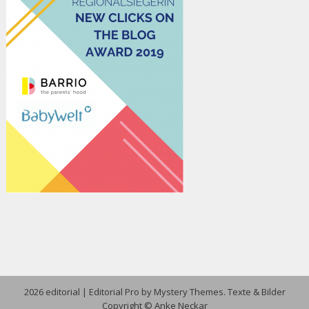
2026 editorial
|
Editorial Pro by
Mystery Themes
. Texte & Bilder
Copyright © Anke Neckar