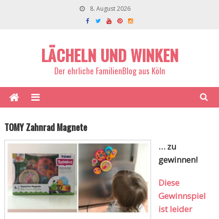
8. August 2026
LÄCHELN UND WINKEN
Der ehrliche FamilienBlog aus Köln
TOMY Zahnrad Magnete
… zu
gewinnen!
Diese
Gewinnspiel
ist leider