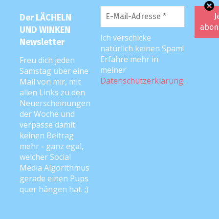
uns einladen. Mit etwas Glück spielen die
Der LÄCHELN
beiden 20 Minuten miteinander mit den
UND WINKEN
Zahnrädern und wir Mamas können
Ich verschicke
Newsletter
natürlich keinen Spam!
ausreden
Erfahre mehr in
Freu dich jeden
meiner
Samstag über eine
Antworten
Datenschutzerklärung
.
Mail von mir, mit
allen Links zu den
Neuerscheinungen
Isabel Eysel
der Woche und
20. Juni 2018 um 15:31 Uhr
verpasse damit
keinen Beitrag
Ein Glas Prosecco trinken und die Füße
mehr - ganz egal,
hochlegen. ?
welcher Social
Media Algorithmus
Antworten
gerade einen Pups
quer hängen hat. ;)
Fränze