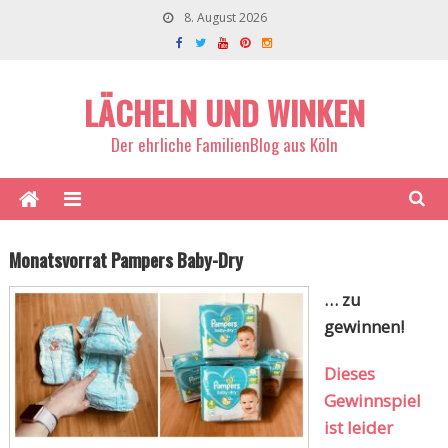
8. August 2026
LÄCHELN UND WINKEN
Der ehrliche FamilienBlog aus Köln
Monatsvorrat Pampers Baby-Dry
… zu
gewinnen!
Dieses
Gewinnspiel
ist leider