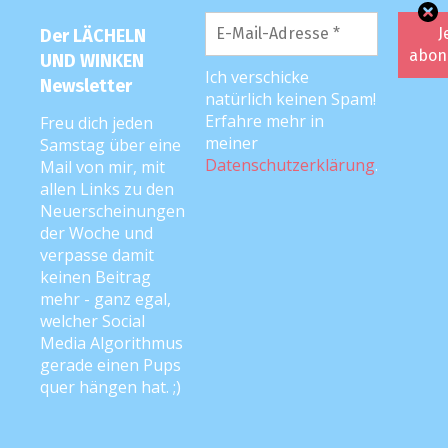
Lena
10. April 2018 um 17:37 Uhr
Der LÄCHELN
Weil sie einfach am besten über Nacht
UND WINKEN
Ich verschicke
halten und nicht so miefen wie andere
Newsletter
natürlich keinen Spam!
Windeln. Unser kleiner Mann würde sicher
Erfahre mehr in
Freu dich jeden
das selbe sagen, wenn er schon reden
meiner
Samstag über eine
Datenschutzerklärung
.
könnte.
Mail von mir, mit
allen Links zu den
Neuerscheinungen
Antworten
der Woche und
verpasse damit
keinen Beitrag
Rebekka Hipp
mehr - ganz egal,
10. April 2018 um 17:26 Uhr
welcher Social
Media Algorithmus
Die einzigen die kein pickel popöchen
gerade einen Pups
machen :)
quer hängen hat. ;)
Antworten