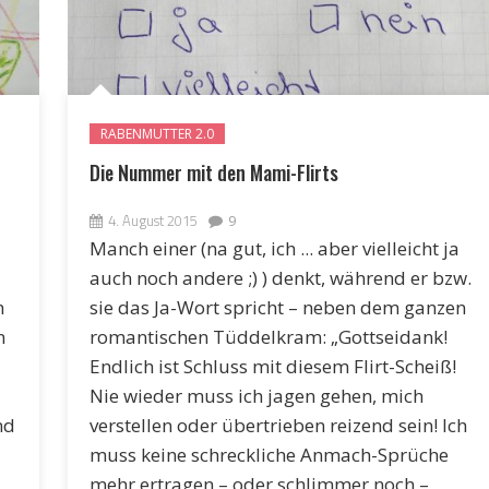
RABENMUTTER 2.0
Die Nummer mit den Mami-Flirts
4. August 2015
9
Manch einer (na gut, ich ... aber vielleicht ja
auch noch andere ;) ) denkt, während er bzw.
m
sie das Ja-Wort spricht – neben dem ganzen
n
romantischen Tüddelkram: „Gottseidank!
Endlich ist Schluss mit diesem Flirt-Scheiß!
Nie wieder muss ich jagen gehen, mich
nd
verstellen oder übertrieben reizend sein! Ich
muss keine schreckliche Anmach-Sprüche
mehr ertragen – oder schlimmer noch –