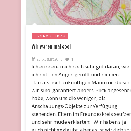
RABENMUTTER 2.0
Wir waren mal cool
25. August 2015
4
Ich erinnere mich noch sehr gut daran, wie
ich mit den Augen gerollt und meinen
damals noch zukünftigen Mann mit diese
wir-sind-garantiert-anders-Blick angesehe
habe, wenn uns die wenigen, als
Anschauungs-Objekte zur Verfügung
stehenden, Eltern im Freundeskreis seufze
und sehr müde erklärten: „Wir haben’s ja
auch nicht geglaubt, aber es ist wirklich so: