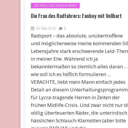
DIE FRAU DES RADFAHRERS
Die Frau des Radfahrers: Fanboy mit Vollbart
26. Mai 2015
2
Radsport – das absolute, unübertroffene
und möglicherweise meine kommenden 5
Lebensjahre stark erschwerende Leid-The
in meiner Ehe. Während ich ja
bekanntermaßen so ziemlich alles daran ...
wie soll ich es höflich formulieren ...
VERACHTE, liebt mein Mann einfach jedes
Detail an diesem Unterhaltungsprogramm
für Lycra-tragende Herren in Zeiten der
frühen Midlife-Crisis. Und zwar nicht nur d
völlig überteuerten Räder, die unterirdisch
hässlichen Schlauch-Klamotten (aber bitte