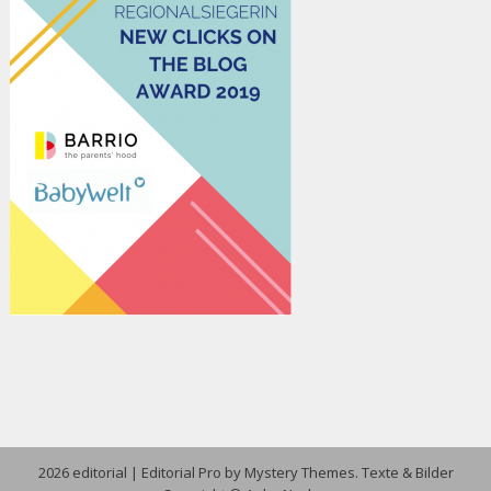
2026 editorial
|
Editorial Pro by
Mystery Themes
. Texte & Bilder