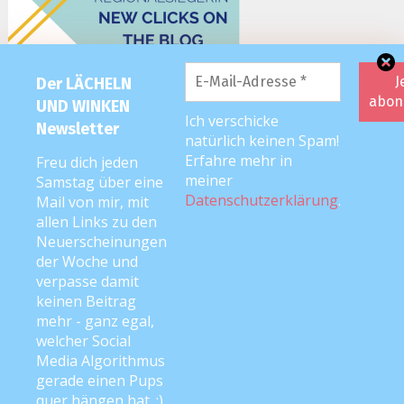
Der LÄCHELN
UND WINKEN
Ich verschicke
Newsletter
natürlich keinen Spam!
Erfahre mehr in
Freu dich jeden
meiner
Samstag über eine
Datenschutzerklärung
.
Mail von mir, mit
allen Links zu den
Neuerscheinungen
der Woche und
verpasse damit
keinen Beitrag
mehr - ganz egal,
welcher Social
Media Algorithmus
2026 editorial
|
Editorial Pro by
Mystery Themes
. Texte & Bilder
gerade einen Pups
Copyright © Anke Neckar
quer hängen hat. ;)