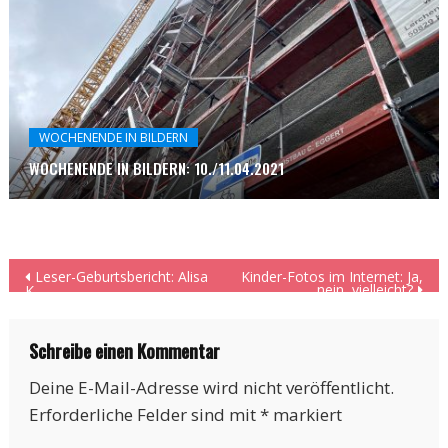
WOCHENENDE IN BILDERN
WOCHENENDE IN BILDERN: 10./11.04.2021
Beitragsnavigation
Leser-Geburtsbericht: Alisa
Kinder-Fotos im Internet: Ja,
nein, vielleicht?
K.
Schreibe einen Kommentar
Deine E-Mail-Adresse wird nicht veröffentlicht.
Erforderliche Felder sind mit
*
markiert