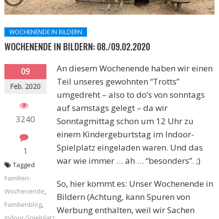
WOCHENENDE IN BILDERN
WOCHENENDE IN BILDERN: 08./09.02.2020
An diesem Wochenende haben wir einen
09
Teil unseres gewohnten “Trotts”
Feb. 2020
umgedreht – also to do’s von sonntags
auf samstags gelegt – da wir
3240
Sonntagmittag schon um 12 Uhr zu
einem Kindergeburtstag im Indoor-
Spielplatz eingeladen waren. Und das
1
war wie immer … äh … “besonders”. ;)
Tagged
Familien-
So, hier kommt es: Unser Wochenende in
Wochenende
,
Bildern (Achtung, kann Spuren von
Familienblog
,
Werbung enthalten, weil wir Sachen
Indoor-Spielplatz
,