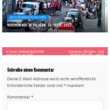
WOCHENENDE IN BILDERN
WOCHENENDE IN BILDERN: 02./03.07.2022
Beitragsnavigation
Leser-Geburtsberichte:
(Unsere) Morgen- und
Abend-Rituale – nicht
Hanne W. erzählt
schön, aber auch nicht
selten ;)
Schreibe einen Kommentar
Deine E-Mail-Adresse wird nicht veröffentlicht.
Erforderliche Felder sind mit
*
markiert
Kommentar
*