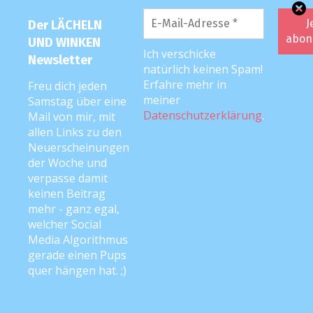
Der LÄCHELN
UND WINKEN
Ich verschicke
Newsletter
AUSGEZEICHNET <3
natürlich keinen Spam!
Erfahre mehr in
Freu dich jeden
meiner
Samstag über eine
Datenschutzerklärung
.
Mail von mir, mit
LUW-SHOP
allen Links zu den
Neuerscheinungen
der Woche und
Hier geht’s zum LÄCHELN UND WINKEN-Spreadshirt-
verpasse damit
Shop – klick aufs Bild! <3
keinen Beitrag
mehr - ganz egal,
welcher Social
Media Algorithmus
gerade einen Pups
quer hängen hat. ;)