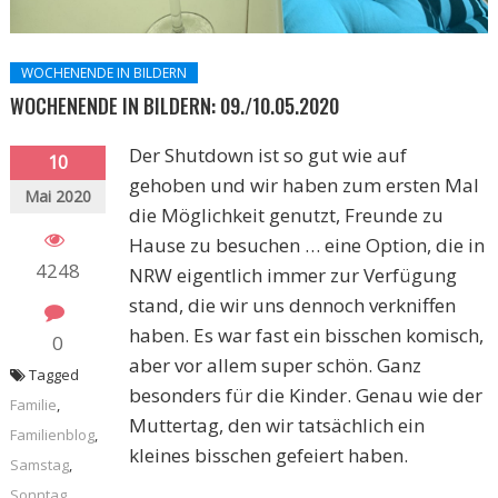
WOCHENENDE IN BILDERN
WOCHENENDE IN BILDERN: 09./10.05.2020
Der Shutdown ist so gut wie auf
10
gehoben und wir haben zum ersten Mal
Mai 2020
die Möglichkeit genutzt, Freunde zu
Hause zu besuchen … eine Option, die in
4248
NRW eigentlich immer zur Verfügung
stand, die wir uns dennoch verkniffen
haben. Es war fast ein bisschen komisch,
0
aber vor allem super schön. Ganz
Tagged
besonders für die Kinder. Genau wie der
Familie
,
Muttertag, den wir tatsächlich ein
Familienblog
,
kleines bisschen gefeiert haben.
Samstag
,
Sonntag
,