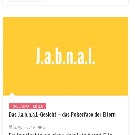
RABENMUTTER 2.0
Das J.a.b.n.a.l.-Gesicht – das Pokerface der Eltern
8. April 2019
2
Früher dachte ich, dass absolute A und O in