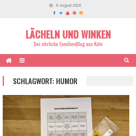
9. August 2026
LÄCHELN UND WINKEN
Der ehrliche FamilienBlog aus Köln
SCHLAGWORT:
HUMOR