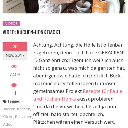
VIDEOS
VIDEO: KÜCHEN-HONK BACKT
Achtung, Achtung, die Hölle ist offenbar
20
zugefroren, denn … ich habe GEBACKEN!
Nov. 2017
:D Ganz ehrlich: Eigentlich weiß ich auch
nicht so genau, was mich da geritten hat,
7403
aber irgendwie hatte ich plötzlich Bock,
mal eine eurer tollen Ideen für unser
gemeinsames Projekt
Rezepte für Faule
4
und Küchen-Honks
auszuprobieren.
Tagged
Und da die Vorweihnachtszeit ja nun
Backen
,
Kochen
,
offiziell bald startet, dachte ich,
Küche
,
Plätzchen
,
Plätzchen wären einen Versuch wert.
Video
,