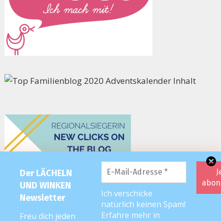
Der LÄCHELN
UND WINKEN
Ich verschicke
Newsletter
natürlich keinen Spam!
Erfahre mehr in
Freu dich jeden