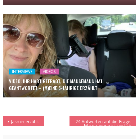
INTERVIEWS
VIDEOS
VIDEO: IHR HABT GEFRAGT, DIE MAUSEMAUS HAT
GEANTWORTET – (M)EINE 6-JÄHRIGE ERZÄHLT
Beitragsnavigation
Jasmin erzählt
24 Antworten auf die Frage:
„Mama, wann ist endlich
Weihnachten?“