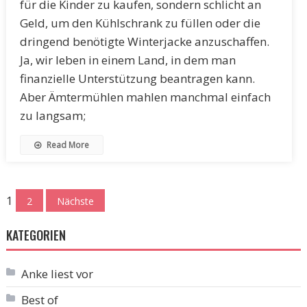
für die Kinder zu kaufen, sondern schlicht an
Geld, um den Kühlschrank zu füllen oder die
dringend benötigte Winterjacke anzuschaffen.
Ja, wir leben in einem Land, in dem man
finanzielle Unterstützung beantragen kann.
Aber Ämtermühlen mahlen manchmal einfach
zu langsam;
Read More
Seitennummerierung
1
2
Nächste
der
KATEGORIEN
Beiträge
Anke liest vor
Best of