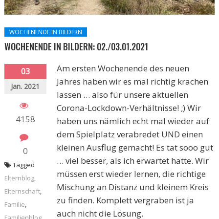
WOCHENENDE IN BILDERN
WOCHENENDE IN BILDERN: 02./03.01.2021
Am ersten Wochenende des neuen
03
Jahres haben wir es mal richtig krachen
Jan. 2021
lassen … also für unsere aktuellen
Corona-Lockdown-Verhältnisse! ;) Wir
4158
haben uns nämlich echt mal wieder auf
dem Spielplatz verabredet UND einen
kleinen Ausflug gemacht! Es tat sooo gut
0
… viel besser, als ich erwartet hatte. Wir
Tagged
müssen erst wieder lernen, die richtige
Elternblog
,
Mischung an Distanz und kleinem Kreis
Elternschaft
,
zu finden. Komplett vergraben ist ja
Familie
,
auch nicht die Lösung.
Familienblog
,