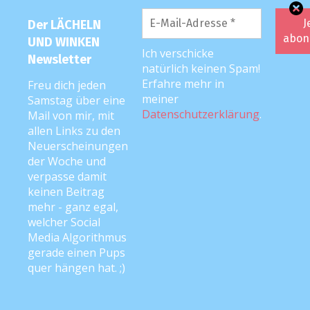
Hier geht’s zum LÄCHELN UND WINKEN-Spreadshirt-
Der LÄCHELN
Shop – klick aufs Bild! <3
UND WINKEN
Ich verschicke
Newsletter
natürlich keinen Spam!
Erfahre mehr in
Freu dich jeden
meiner
Samstag über eine
Datenschutzerklärung
.
Mail von mir, mit
allen Links zu den
Neuerscheinungen
der Woche und
verpasse damit
keinen Beitrag
mehr - ganz egal,
welcher Social
Media Algorithmus
gerade einen Pups
quer hängen hat. ;)