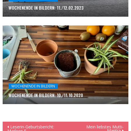
WOCHENENDE IN BILDERN: 11./12.02.2023
WOCHENENDE IN BILDERN
WOCHENENDE IN BILDERN: 10./11.10.2020
Beitragsnavigation
Leserin-Geburtsbericht:
Mein liebstes Mutti-
Mantra
Marleen F.