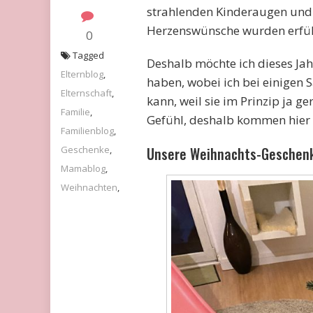
strahlenden Kinderaugen und
Herzenswünsche wurden erfüll
0
Tagged
Deshalb möchte ich dieses Ja
Elternblog
,
haben, wobei ich bei einigen S
Elternschaft
,
kann, weil sie im Prinzip ja g
Familie
,
Gefühl, deshalb kommen hier
Familienblog
,
Geschenke
,
Unsere Weihnachts-Geschen
Mamablog
,
Weihnachten
,