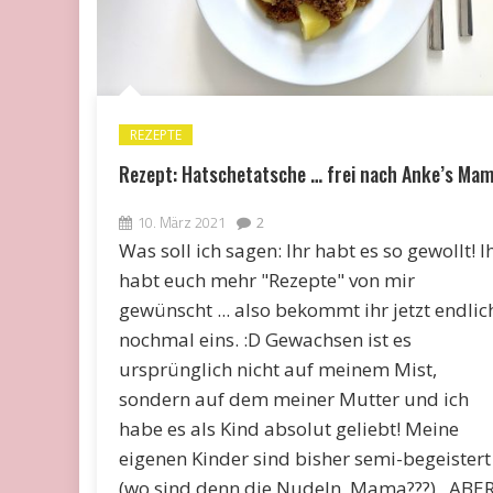
REZEPTE
Rezept: Hatschetatsche … frei nach Anke’s Ma
10. März 2021
2
Was soll ich sagen: Ihr habt es so gewollt! I
habt euch mehr "Rezepte" von mir
gewünscht ... also bekommt ihr jetzt endlic
nochmal eins. :D Gewachsen ist es
ursprünglich nicht auf meinem Mist,
sondern auf dem meiner Mutter und ich
habe es als Kind absolut geliebt! Meine
eigenen Kinder sind bisher semi-begeistert
(wo sind denn die Nudeln, Mama???) , ABE