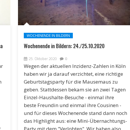
WOCHENENDE IN BILDERN
ma
Wochenende in Bildern: 24./25.10.2020
25. Oktober 2020
0
hr
Wegen der aktuellen Inzidenz-Zahlen in Köln
haben wir ja darauf verzichtet, eine richtige
h
Geburtstagsparty für die Mausemaus zu
geben. Stattdessen bekam sie an zwei Tagen
Einzel-Haushalte-Besuche - einmal ihre
beste Freundin und einmal ihre Cousinen -
und für dieses Wochenende stand dann noch
das Highlight aus: eine Mini-Übernachtungs-
R
Party mit dem "Verlobten". Wir haben also