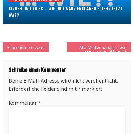
KINDER UND KRIEG – WIE UND WANN ERKLÄREN ELTERN JETZT
WAS?
Beitragsnavigation
Jacqueline erzählt
Alle Mütter haben miese
Tage – sogar fiktive ;)
Schreibe einen Kommentar
Deine E-Mail-Adresse wird nicht veröffentlicht.
Erforderliche Felder sind mit
*
markiert
Kommentar
*