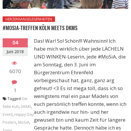
HERZENSANGELEGENHEITEN
#MOSIA-TREFFEN KÖLN MEETS DKMS
Das! War! So! Schön!!! Wahnsinn! Ich
04
habe mich wirklich über jede LÄCHELN
Juni 2018
UND WINKEN-Leserin, jede #MoSiA, die
am Sonntag, den 3. Juni im
6070
Bürgerzentrum Ehrenfeld
vorbeigeschaut hat, ganz, ganz arg
gefreut! <3 Es ist mega toll, dass ich so
1
wenigstens mal ein paar Mädels von
Tagged
Die
euch persönlich treffen konnte, wenn ich
fette Kuh
,
DKMS
,
auch irgendwie nur hin- und her
Event
,
Happy Day
gewuselt bin und kaum Zeit für längere
Posters
,
MoSiA
,
Gespräche hatte. Dennoch habe ich es
Tomy