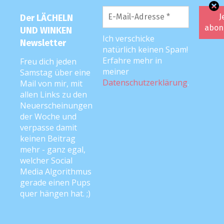
Der LÄCHELN
UND WINKEN
Ich verschicke
Newsletter
natürlich keinen Spam!
Erfahre mehr in
Freu dich jeden
meiner
Samstag über eine
Datenschutzerklärung
.
Mail von mir, mit
allen Links zu den
Neuerscheinungen
Meta
der Woche und
verpasse damit
Anmelden
keinen Beitrag
mehr - ganz egal,
Eintrags-Feed
welcher Social
Media Algorithmus
Kommentar-Feed
gerade einen Pups
quer hängen hat. ;)
WordPress.org