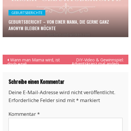
GEBURTSBERICHTE
GEBURTSBERICHT – VON EINER MAMA, DIE GERNE GANZ
ANONYM BLEIBEN MÖCHTE
Beitragsnavigation
Wann man Mama wird, ist
DIY-Video & Gewinnspiel:
Adventskranz mal anders …
doch egal!
nämlich magisch!
Schreibe einen Kommentar
Deine E-Mail-Adresse wird nicht veröffentlicht.
Erforderliche Felder sind mit
*
markiert
Kommentar
*