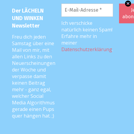
Der LÄCHELN
UND WINKEN
Ich verschicke
Newsletter
natürlich keinen Spam!
Erfahre mehr in
Freu dich jeden
FOLGE MIR …
meiner
Samstag über eine
Datenschutzerklärung
.
Mail von mir, mit
auf
Facebook
und
Instagram
! <3
allen Links zu den
Neuerscheinungen
der Woche und
verpasse damit
PODCAST
keinen Beitrag
mehr - ganz egal,
welcher Social
Media Algorithmus
gerade einen Pups
quer hängen hat. ;)