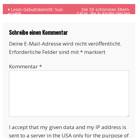
Beitragsnavigation
Leser-Geburtsbericht: Susi
Die 50 schönsten Eltern-
Sätze, die in Kinder-Herzen
erzählt
Wurzeln schlagen.
Schreibe einen Kommentar
Deine E-Mail-Adresse wird nicht veröffentlicht.
Erforderliche Felder sind mit
*
markiert
Kommentar
*
I accept that my given data and my IP address is
sent to a server in the USA only for the purpose of