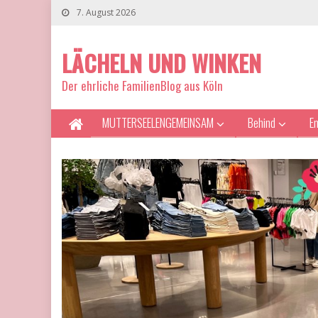
7. August 2026
LÄCHELN UND WINKEN
Der ehrliche FamilienBlog aus Köln
MUTTERSEELENGEMEINSAM
Behind
E