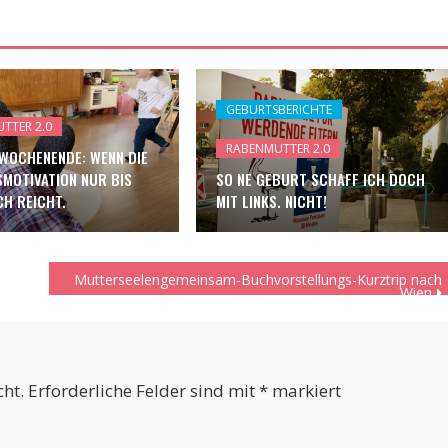
GEBURTSBERICHTE
TTER 2.0
RABENMUTTER 2.0
-WOCHENENDE: WENN DIE
MOTIVATION NUR BIS
SO NE GEBURT SCHAFF ICH DOCH
H REICHT.
MIT LINKS. NICHT!
Mutterseelengemeinsam-Buchvorstellungs-Kurztrip nach
Wien
cht.
Erforderliche Felder sind mit
*
markiert