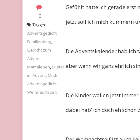
Gefühlt hatte ich gerade erst
0
jetzt soll ich mich kümmern 
Tagged
Adventsgedicht
,
Familienblog
,
Gedicht zum
Die Adventskalender hab ich t
Advent
,
aber wenn wir ganz ehrlich sin
Mamaleben
,
Mütter
im Advent
,
Mutti-
Adventsgedicht
,
Weihnachtszeit
Die Kinder wollen jetzt immer
dabei hab‘ ich doch eh schon 
Der Weihnachtself ist auch kei