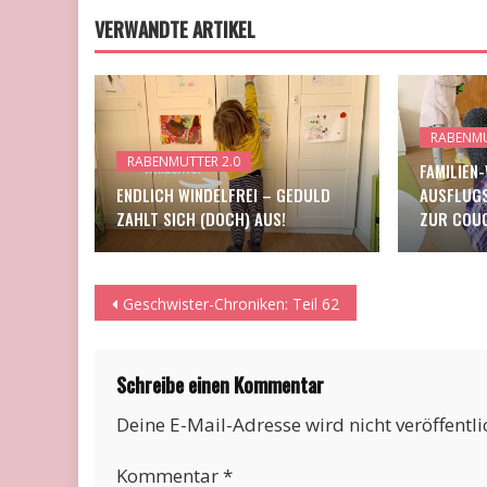
VERWANDTE ARTIKEL
RABENMU
RABENMUTTER 2.0
FAMILIEN
ENDLICH WINDELFREI – GEDULD
AUSFLUGS
ZAHLT SICH (DOCH) AUS!
ZUR COUC
Beitragsnavigation
Geschwister-Chroniken: Teil 62
Schreibe einen Kommentar
Deine E-Mail-Adresse wird nicht veröffentli
Kommentar
*