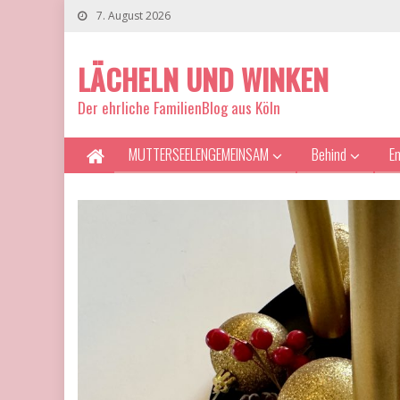
7. August 2026
LÄCHELN UND WINKEN
Der ehrliche FamilienBlog aus Köln
MUTTERSEELENGEMEINSAM
Behind
E