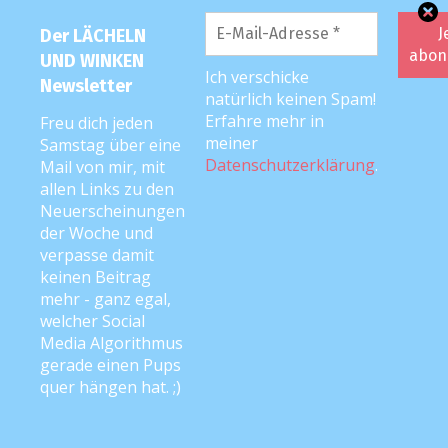
Formulars
erklärst du
Der LÄCHELN
UND WINKEN
dich mit der
Ich verschicke
Newsletter
Datenschutzbelehrung
natürlich keinen Spam!
und
Erfahre mehr in
Freu dich jeden
meiner
Verarbeitung
Samstag über eine
Datenschutzerklärung
.
Mail von mir, mit
deiner Daten
allen Links zu den
durch diese
Neuerscheinungen
Website
der Woche und
einverstanden.
verpasse damit
keinen Beitrag
*
mehr - ganz egal,
welcher Social
Media Algorithmus
gerade einen Pups
Diese Website verwendet Akismet, um Spam zu
quer hängen hat. ;)
reduzieren.
Erfahre, wie deine Kommentardaten
verarbeitet werden.