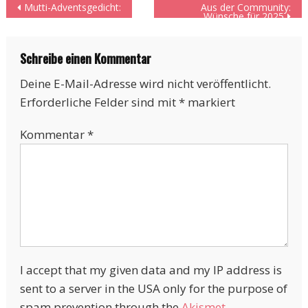
Beitragsnavigation
Mutti-Adventsgedicht:
Aus der Community:
Wünsche für 2025
Schreibe einen Kommentar
Deine E-Mail-Adresse wird nicht veröffentlicht.
Erforderliche Felder sind mit
*
markiert
Kommentar
*
I accept that my given data and my IP address is
sent to a server in the USA only for the purpose of
spam prevention through the
Akismet