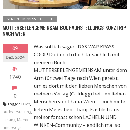
EVENT-/FILM-/MESSE-BERICHTE
MUTTERSEELENGEMEINSAM-BUCHVORSTELLUNGS-KURZTRIP
NACH WIEN
Was soll ich sagen: DAS WAR KRASS
09
COOL! Da bin ich doch tatsächlich mit
Dez. 2024
meinem Buch
MUTTERSEELENGEMEINSAM unter dem
1740
Arm für zwei Tage nach Wien gereist,
um es dort mit den lieben Menschen von
meinem Verlag (Goldegg) bei den lieben
0
Menschen von Thalia Wien … noch mehr
Tagged
Buch
,
lieben Menschen – hauptsächlich aus
Buchvorstellung
,
meiner fantastischen LÄCHELN UND
Lesung
,
Mama
WINKEN-Community – endlich mal so
unterwegs
,