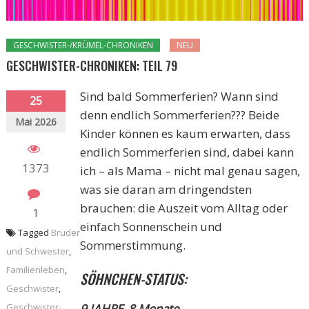
GESCHWISTER-/KRÜMEL-CHRONIKEN
NEU
GESCHWISTER-CHRONIKEN: TEIL 79
Sind bald Sommerferien? Wann sind
25
denn endlich Sommerferien??? Beide
Mai 2026
Kinder können es kaum erwarten, dass
endlich Sommerferien sind, dabei kann
1373
ich – als Mama – nicht mal genau sagen,
was sie daran am dringendsten
brauchen: die Auszeit vom Alltag oder
1
einfach Sonnenschein und
Tagged
Bruder
Sommerstimmung.
und Schwester
,
Familienleben
,
SÖHNCHEN-STATUS:
Geschwister
,
Geschwister-
9 JAHRE, 8 Monate