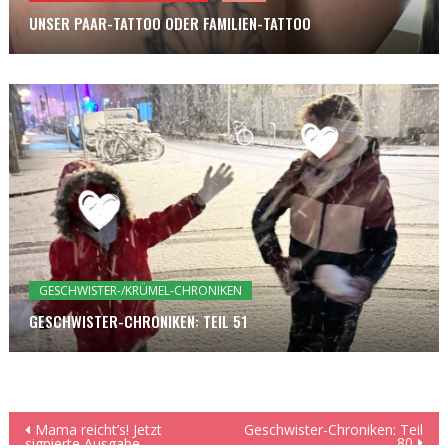
UNSER PAAR-TATTOO ODER FAMILIEN-TATTOO
GESCHWISTER-/KRÜMEL-CHRONIKEN
GESCHWISTER-CHRONIKEN: TEIL 51
Beitragsnavigation
Mama reicht’s! Jetzt
Geschwister-Chroniken: Teil
80
signierte Ausgabe