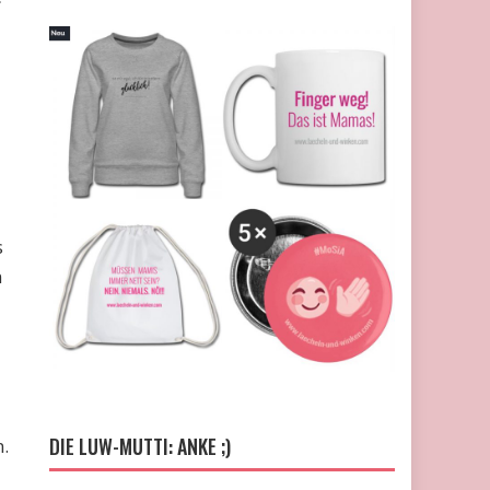
s
n
d
DIE LUW-MUTTI: ANKE ;)
.