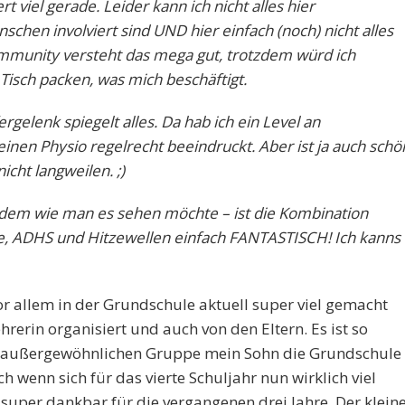
ert viel gerade. Leider kann ich nicht alles hier
schen involviert sind UND hier einfach (noch) nicht alles
mmunity versteht das mega gut, trotzdem würd ich
Tisch packen, was mich beschäftigt.
rgelenk spiegelt alles. Da hab ich ein Level an
inen Physio regelrecht beeindruckt. Aber ist ja auch schö
nicht langweilen. ;)
chdem wie man es sehen möchte – ist die Kombination
, ADHS und Hitzewellen einfach FANTASTISCH! Ich kanns
vor allem in der Grundschule aktuell super viel gemacht
hrerin organisiert und auch von den Eltern. Es ist so
h außergewöhnlichen Gruppe mein Sohn die Grundschule
h wenn sich für das vierte Schuljahr nun wirklich viel
 super dankbar für die vergangenen drei Jahre. Der klein