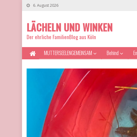
6. August 2026
LÄCHELN UND WINKEN
Der ehrliche FamilienBlog aus Köln
MUTTERSEELENGEMEINSAM
Behind
E