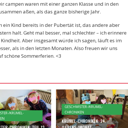
, wir campen waren mit einer ganzen Klasse und in den
usammen aßen, als das ganze bisherige Jahr.
n ein Kind bereits in der Pubertät ist, das andere aber
tern halt. Geht mal besser, mal schlechter – ich erinnere
Kindheit. Aber insgesamt würde ich sagen, läuft es im
ser, als in den letzten Monaten. Also freuen wir uns
uf schöne Sommerferien. <3
GESCHWISTER-/KRÜMEL-
CHRONIKEN
STER-/KRÜMEL-
KEN
KRÜMEL-CHRONIKEN: 24.
TER-CHRONIKEN: TEIL 13
(LEBENS-)MONAT