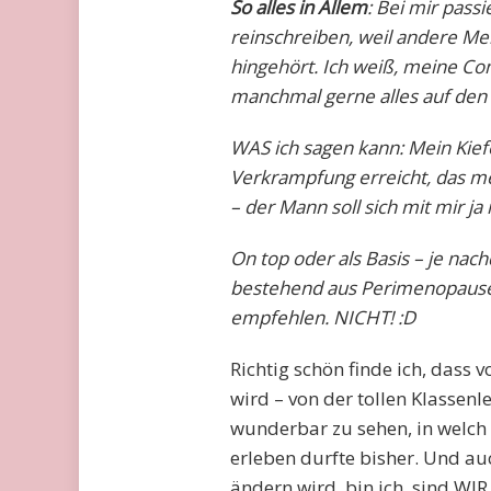
So alles in Allem
: Bei mir passi
reinschreiben, weil andere Men
hingehört. Ich weiß, meine Co
manchmal gerne alles auf den 
WAS ich sagen kann: Mein Kiefe
Verkrampfung erreicht, das me
– der Mann soll sich mit mir ja 
On top oder als Basis – je na
bestehend aus Perimenopause
empfehlen. NICHT! :D
Richtig schön finde ich, dass 
wird – von der tollen Klassenle
wunderbar zu sehen, in welc
erleben durfte bisher. Und auc
ändern wird, bin ich, sind WIR