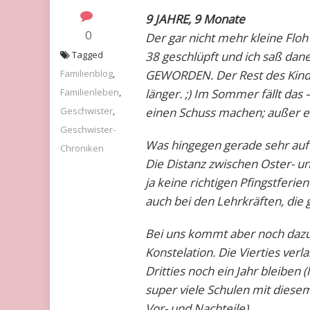
9 JAHRE, 9 Monate
0
Der gar nicht mehr kleine Floh
Tagged
38 geschlüpft und ich saß d
Familienblog
,
GEWORDEN. Der Rest des Kindes
Familienleben
,
länger. ;) Im Sommer fällt das 
Geschwister
,
einen Schuss machen; außer e
Geschwister-
Was hingegen gerade sehr auffäl
Chroniken
Die Distanz zwischen Oster- un
ja keine richtigen Pfingstferi
auch bei den Lehrkräften, die
Bei uns kommt aber noch dazu, d
Konstelation. Die Vierties ver
Dritties noch ein Jahr bleiben
super viele Schulen mit diesem
Vor- und Nachteile)