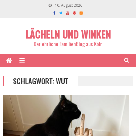
10. August 2026
LÄCHELN UND WINKEN
Der ehrliche FamilienBlog aus Köln
SCHLAGWORT:
WUT