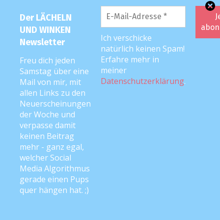
Tausend Dank für deinen Blog!!!
Der LÄCHELN
UND WINKEN
Antworten
Ich verschicke
Newsletter
natürlich keinen Spam!
Erfahre mehr in
Freu dich jeden
meiner
Samstag über eine
Anke
22. April 2020 um 9:26 Uhr
Datenschutzerklärung
.
Mail von mir, mit
allen Links zu den
:-*
Neuerscheinungen
der Woche und
Antworten
verpasse damit
keinen Beitrag
mehr - ganz egal,
welcher Social
KATEGORIEN
Media Algorithmus
gerade einen Pups
quer hängen hat. ;)
Anke liest vor
Best of