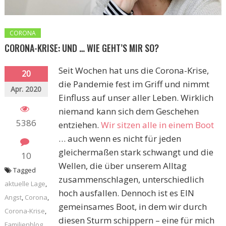
CORONA
CORONA-KRISE: UND … WIE GEHT’S MIR SO?
Seit Wochen hat uns die Corona-Krise,
20
die Pandemie fest im Griff und nimmt
Apr. 2020
Einfluss auf unser aller Leben. Wirklich
niemand kann sich dem Geschehen
5386
entziehen.
Wir sitzen alle in einem Boot
… auch wenn es nicht für jeden
gleichermaßen stark schwangt und die
10
Wellen, die über unserem Alltag
Tagged
zusammenschlagen, unterschiedlich
aktuelle Lage
,
hoch ausfallen. Dennoch ist es EIN
Angst
,
Corona
,
gemeinsames Boot, in dem wir durch
Corona-Krise
,
diesen Sturm schippern – eine für mich
Familienblog
,