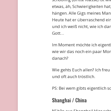
etwas, äh, Schwierigkeiten hat
hängen. Alle Gigs meines Mann
Heute hat er überraschend ein
und ich weiß nicht, wie ich da
Gott…
Im Moment möchte ich eigentli
wie wir das noch ein paar Mo
danach?
Wie gehts Euch allen? Ich freu
und oft auch tröstlich.
PS: Bei wem gibts eigentlich s
Shanghai / China
Nĭ hăo aus Shanghai! Hier schei