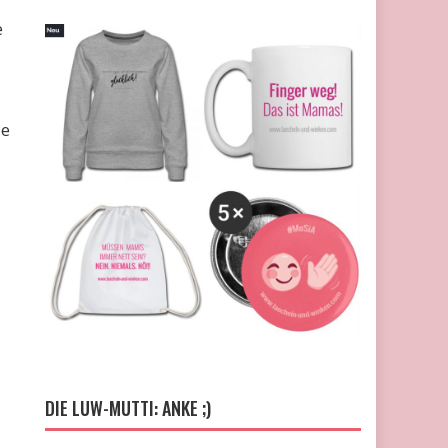
e
ie
DIE LUW-MUTTI: ANKE ;)