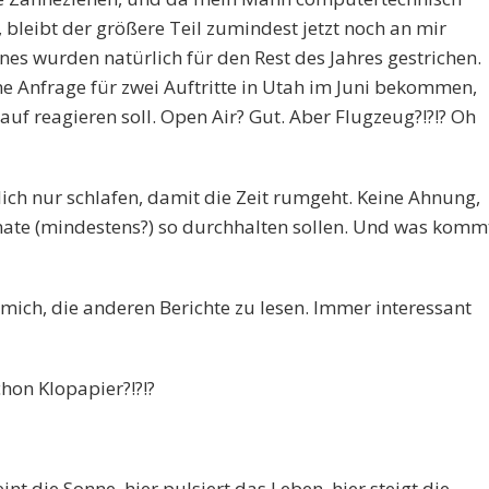
, bleibt der größere Teil zumindest jetzt noch an mir
es wurden natürlich für den Rest des Jahres gestrichen.
e Anfrage für zwei Auftritte in Utah im Juni bekommen,
rauf reagieren soll. Open Air? Gut. Aber Flugzeug?!?!? Oh
ch nur schlafen, damit die Zeit rumgeht. Keine Ahnung,
nate (mindestens?) so durchhalten sollen. Und was komm
 mich, die anderen Berichte zu lesen. Immer interessant
chon Klopapier?!?!?
nt die Sonne, hier pulsiert das Leben, hier steigt die