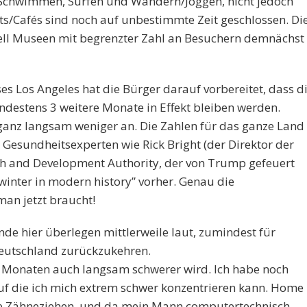
Schwimmen, Surfen und Wandern/Joggen, nicht jedoch
/Cafés sind noch auf unbestimmte Zeit geschlossen. Di
uell Museen mit begrenzter Zahl an Besuchern demnächst
s Los Angeles hat die Bürger darauf vorbereitet, dass d
estens 3 weitere Monate in Effekt bleiben werden.
 ganz langsam weniger an. Die Zahlen für das ganze Land
Gesundheitsexperten wie Rick Bright (der Direktor der
h and Development Authority, der von Trump gefeuert
winter in modern history” vorher. Genau die
an jetzt braucht!
de hier überlegen mittlerweile laut, zumindest für
eutschland zurückzukehren.
ei Monaten auch langsam schwerer wird. Ich habe noch
auf die ich mich extrem schwer konzentrieren kann. Home
 wie Zähneziehen, und da mein Mann computertechnisch