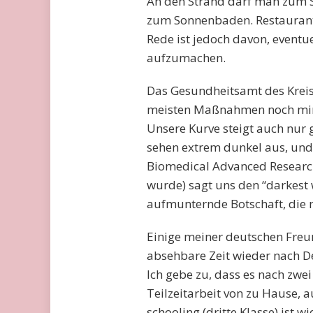
An den Strand darf man zum 
zum Sonnenbaden. Restaurants
Rede ist jedoch davon, event
aufzumachen.
Das Gesundheitsamt des Kreise
meisten Maßnahmen noch mind
Unsere Kurve steigt auch nur
sehen extrem dunkel aus, und 
Biomedical Advanced Researc
wurde) sagt uns den “darkest 
aufmunternde Botschaft, die m
Einige meiner deutschen Freun
absehbare Zeit wieder nach D
Ich gebe zu, dass es nach zw
Teilzeitarbeit von zu Hause, 
schooling (dritte Klasse) ist