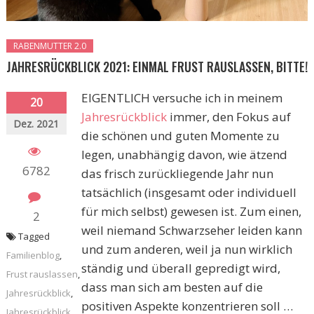
RABENMUTTER 2.0
JAHRESRÜCKBLICK 2021: EINMAL FRUST RAUSLASSEN, BITTE!
EIGENTLICH versuche ich in meinem
20
Jahresrückblick
immer, den Fokus auf
Dez. 2021
die schönen und guten Momente zu
legen, unabhängig davon, wie ätzend
6782
das frisch zurückliegende Jahr nun
tatsächlich (insgesamt oder individuell
für mich selbst) gewesen ist. Zum einen,
2
weil niemand Schwarzseher leiden kann
Tagged
und zum anderen, weil ja nun wirklich
Familienblog
,
ständig und überall gepredigt wird,
Frust rauslassen
,
dass man sich am besten auf die
Jahresrückblick
,
positiven Aspekte konzentrieren soll …
Jahresrückblick