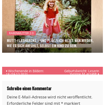
RABENMUTTER 2.0
MUTTI-FLASHBACKS – UND PLÖTZLICH WEISS MAN WIEDER, W
IE ES SICH ANFÜHLT, SELBST EIN KIND ZU SEIN.
Beitragsnavigation
Wochenende in Bildern:
Geburtsbericht: Leserin
Yvonne M. erzählt
18./19.12.2021
Schreibe einen Kommentar
Deine E-Mail-Adresse wird nicht veröffentlicht.
Erforderliche Felder sind mit
*
markiert