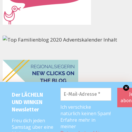
Der LÄCHELN
UND WINKEN
Ich verschicke
Newsletter
natürlich keinen Spam!
Erfahre mehr in
Freu dich jeden
meiner
Samstag über eine