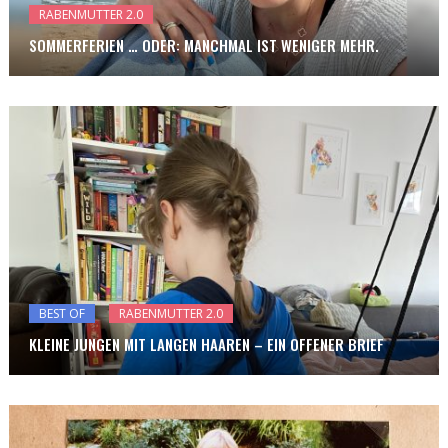
RABENMUTTER 2.0
SOMMERFERIEN … ODER: MANCHMAL IST WENIGER MEHR.
BEST OF
RABENMUTTER 2.0
KLEINE JUNGEN MIT LANGEN HAAREN – EIN OFFENER BRIEF