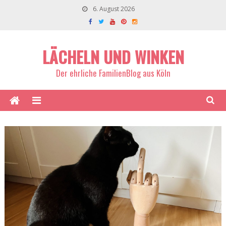
6. August 2026
LÄCHELN UND WINKEN
Der ehrliche FamilienBlog aus Köln