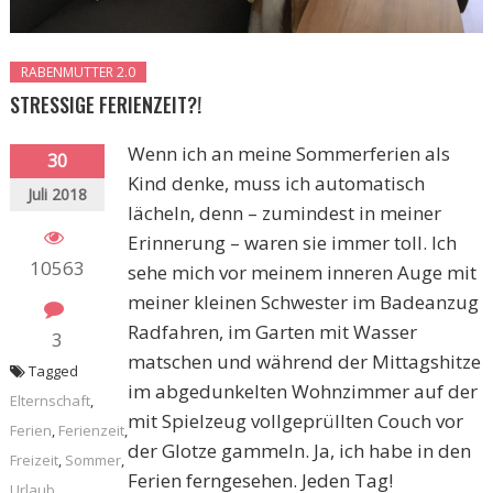
RABENMUTTER 2.0
STRESSIGE FERIENZEIT?!
Wenn ich an meine Sommerferien als
30
Kind denke, muss ich automatisch
Juli 2018
lächeln, denn – zumindest in meiner
Erinnerung – waren sie immer toll. Ich
10563
sehe mich vor meinem inneren Auge mit
meiner kleinen Schwester im Badeanzug
Radfahren, im Garten mit Wasser
3
matschen und während der Mittagshitze
Tagged
im abgedunkelten Wohnzimmer auf der
Elternschaft
,
mit Spielzeug vollgeprüllten Couch vor
Ferien
,
Ferienzeit
,
der Glotze gammeln. Ja, ich habe in den
Freizeit
,
Sommer
,
Ferien ferngesehen. Jeden Tag!
Urlaub