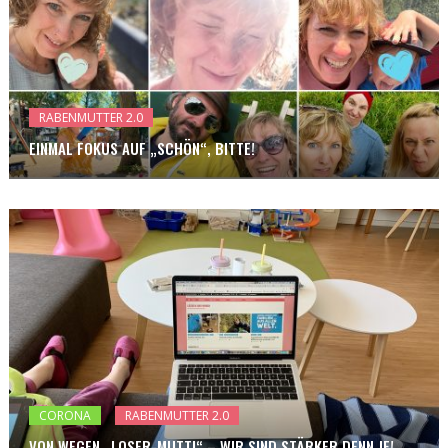
RABENMUTTER 2.0
EINMAL FOKUS AUF „SCHÖN“, BITTE!
CORONA
RABENMUTTER 2.0
VON WEGEN „LOSER-MUTTI“ – WIR SIND STÄRKER DENN JE!