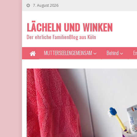
7. August 2026
LÄCHELN UND WINKEN
Der ehrliche FamilienBlog aus Köln
MUTTERSEELENGEMEINSAM
Behind
E