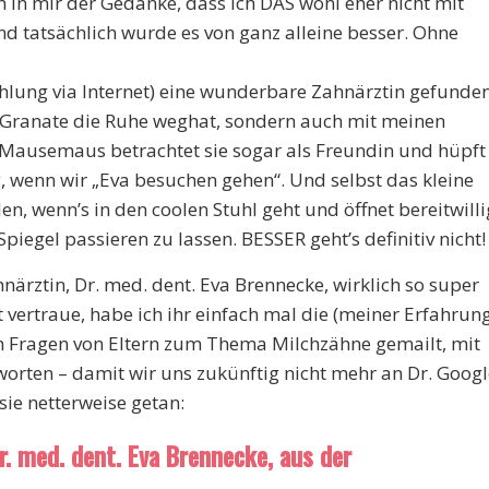
h in mir der Gedanke, dass ich DAS wohl eher nicht mit
d tatsächlich wurde es von ganz alleine besser. Ohne
hlung via Internet) eine wunderbare Zahnärztin gefunden
k-Granate die Ruhe weghat, sondern auch mit meinen
e Mausemaus betrachtet sie sogar als Freundin und hüpft
 wenn wir „Eva besuchen gehen“. Und selbst das kleine
en, wenn’s in den coolen Stuhl geht und öffnet bereitwilli
iegel passieren zu lassen. BESSER geht’s definitiv nicht!
närztin, Dr. med. dent. Eva Brennecke, wirklich so super
 vertraue, habe ich ihr einfach mal die (meiner Erfahrun
en Fragen von Eltern zum Thema Milchzähne gemailt, mit
tworten – damit wir uns zukünftig nicht mehr an Dr. Googl
ie netterweise getan:
r. med. dent. Eva Brennecke, aus der