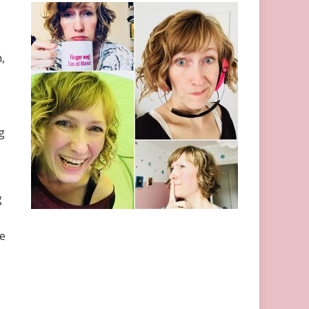
,
g
g
e