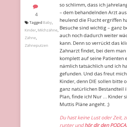
so schlimm, dass ich jahrelan
– dem behandelnden Arzt aus 
4
heulend die Flucht ergriffen
Tagged
Baby
,
Besuche sind wichtig – ganz b
Kinder
,
Milchzähne
,
auch noch dadurch weiter wä
Zähne
,
kann. Denn so verrückt das kl
Zähneputzen
Zahnarzt findet, bei dem man 
komplett auf seine Patienten 
nämlich tatsächlich und ich h
gefunden. Und das freut mich 
Kinder, denn DIE sollen bitt
ganz natürlichen Bestandteil i
Plan, finde ich! Nur … Kinder 
Muttis Pläne angeht. ;)
Du hast keine Lust oder Zeit, 
runter und
hör dir den PODCA