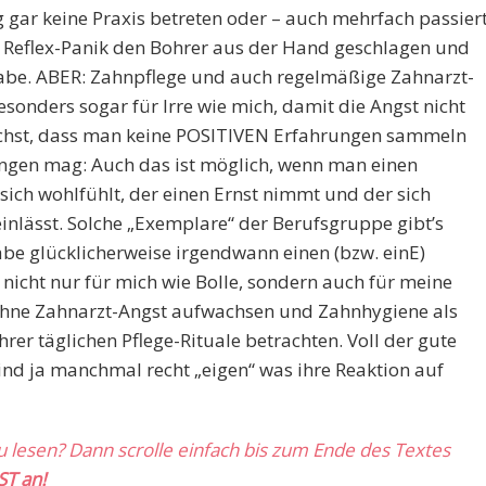
g gar keine Praxis betreten oder – auch mehrfach passier
Reflex-Panik den Bohrer aus der Hand geschlagen und
 habe. ABER: Zahnpflege und auch regelmäßige Zahnarzt-
esonders sogar für Irre wie mich, damit die Angst nicht
chst, dass man keine POSITIVEN Erfahrungen sammeln
ingen mag: Auch das ist möglich, wenn man einen
sich wohlfühlt, der einen Ernst nimmt und der sich
einlässt. Solche „Exemplare“ der Berufsgruppe gibt’s
abe glücklicherweise irgendwann einen (bzw. einE)
nicht nur für mich wie Bolle, sondern auch für meine
e ohne Zahnarzt-Angst aufwachsen und Zahnhygiene als
hrer täglichen Pflege-Rituale betrachten. Voll der gute
sind ja manchmal recht „eigen“ was ihre Reaktion auf
zu lesen? Dann scrolle einfach bis zum Ende des Textes
ST an!