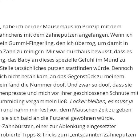
d, habe ich bei der Mausemaus im Prinzip mit dem
zähnchens mit dem Zähneputzen angefangen. Wenn ich
o ein Gummi-Fingerling, den ich überzog, um damit in
Zahn zu reinigen. Mir war durchaus bewusst, dass es
ing, das Baby an dieses spezielle Gefühl im Mund zu
telle tatsächliches putzen stattfinden würde. Dennoch
n ich nicht heran kam, an das Gegenstück zu meinem
lein fand die Nummer doof. Und zwar so doof, dass sie
enpresste und mich vor ihrer geschlossenen Schnute mi
Gummiding vergammeln ließ.
Locker bleiben
,
es muss ja
ch und nahm mir fest vor, dem Mäuschen Zeit zu geben
 sie sich bald an die Putzerei gewöhnen würde.
-Zahnbürsten, einer zur Ablenkung eingesetzter
robierte Tipps & Tricks zum „entspannten Zähneputzen