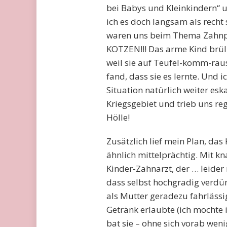
bei Babys und Kleinkindern“ 
ich es doch langsam als rech
waren uns beim Thema Zahnpfl
KOTZEN!!! Das arme Kind brül
weil sie auf Teufel-komm-raus
fand, dass sie es lernte. Und 
Situation natürlich weiter es
Kriegsgebiet und trieb uns re
Hölle!
Zusätzlich lief mein Plan, da
ähnlich mittelprächtig. Mit k
Kinder-Zahnarzt, der … leider 
dass selbst hochgradig verdün
als Mutter geradezu fahrläss
Getränk erlaubte (ich mochte ih
bat sie – ohne sich vorab we