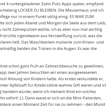
und 4 runtergeladener Zahn-Putz-Apps später, empfand
t schwierig LOCKER ZU BLEIBEN. Die Mausemaus und ich
ege nur in einem Punkt völlig einig: ES WAR ZUM
lte sich jeden Abend und Morgen die Seele aus dem Leib
 nicht Zähneputzen wollte, ich es aber nun mal wichtig
ich brüllte irgendwann aus Verzweiflung zurück, was die
kalieren ließ. Das Waschbecken mutierte zum Krisen- und
gelmäßig beiden die Tränen in die Augen. Es war die
s Kind schon ganz früh an Zahnarztbesuche zu gewöhnen,
napp zwei Jahren besuchten wir einen ausgewiesenen
null Ahnung von Kindern hatte. Als erstes verkündete er,
nter Apfelsaft für Kinderzähne wahres Gift wären und ic
ig handeln würde, wenn ich meinem Kind ein solches
n sofort! ;) ). Dann wand er sich an die Mini-Patienten,
nigstens einen Moment Zeit für sie zu nehmen – den Mund