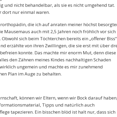
ig und nicht behandelbar, als sie es nicht umgehend tat.
r dort nur einmal waren.
erorthopädin, die ich auf anraten meiner höchst besorgte
die Mausemaus auch mit 2,5 Jahren noch fröhlich vor sich
r. Obwohl sich beim Töchterchen bereits ein „offener Biss“
und erzählte von ihren Zwillingen, die sie erst mit über dr
t befreien konnte. Das machte mir enorm Mut, denn diese
lles den Zähnen meines Kindes nachhaltigen Schaden
h wirklich ungemein und machte es mir zunehmend
hen Plan im Auge zu behalten.
ernschaft, können wir Eltern, wenn wir Bock darauf haben
formationsmaterial, Tipps und natürlich auch
ege tapezieren. Ein bisschen blöd ist halt nur, dass sich